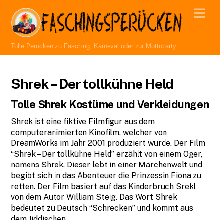
Skip
Men
to
content
Tolle Perücken zu Fasching, Karneval oder zur Mottoparty
Shrek – Der tollkühne Held
Tolle Shrek Kostüme und Verkleidungen
Shrek ist eine fiktive Filmfigur aus dem
computeranimierten Kinofilm, welcher von
DreamWorks im Jahr 2001 produziert wurde. Der Film
“Shrek – Der tollkühne Held” erzählt von einem Oger,
namens Shrek. Dieser lebt in einer Märchenwelt und
begibt sich in das Abenteuer die Prinzessin Fiona zu
retten. Der Film basiert auf das Kinderbruch Srekl
von dem Autor William Steig. Das Wort Shrek
bedeutet zu Deutsch “Schrecken” und kommt aus
dem Jiddischen.